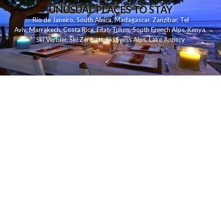
UNUSUAL PLACES TO STAY
Rio de Janeiro
,
South Africa
,
Madagascar
,
Zanzibar
,
Tel
Aviv
,
Marrakech
,
Costa Rica
,
Eilat
,
Tulum
,
South French Alps
,
Kenya
,
Ski Verbier
,
Ski Zermatt
,
Ski Swiss Alps
,
Lake Annecy