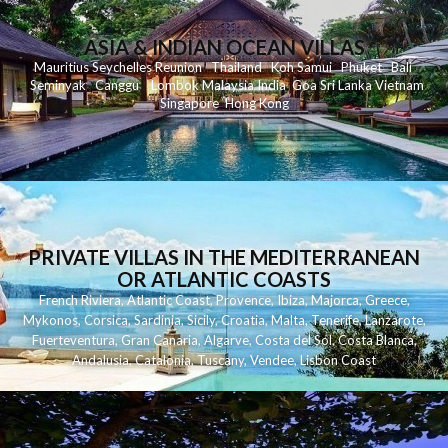
ASIA & INDIAN OCEAN VILLAS
Mauritius
Seychelles
Reunion
Thailand
Koh
Samui
Phuket
Bali
Seminyak
C
anggu
Lombok
Malaysia
India
Goa
Sri Lanka
Vietnam
Singapore
Hong Kong
PRIVATE VILLAS IN THE MEDITERRANEAN
OR ATLANTIC COASTS
French Riviera
,
Atlantic Coast
,
Provence
,
Ibiza
,
Majorca
,
Greece
,
Mykonos
,
Corsica
,
Sardinia
,
Sicily
,
Croatia
,
Malta
,
Tenerife
,
Lanzarote
,
Fuerteventura
,
Gran Canaria
,
Algarve
,
Costa del Sol
,
Costa Blanca
,
Andalusia
,
Catalonia
,
Tuscany
,
Vendee
,
Lisbon Coast