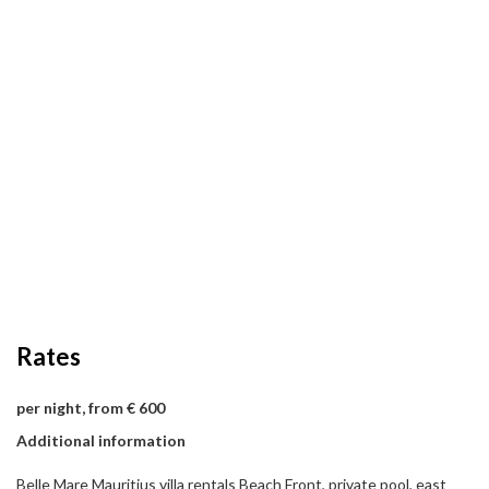
Rates
per night, from € 600
Additional information
Belle Mare Mauritius villa rentals Beach Front, private pool, east