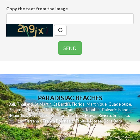
Copy the text from the image
PARADISIAC BEACHES
Bali
,
Thailand
,
St Martin
,
St Barths
,
Florida
,
Martinique
,
Guadeloupe
,
Bahamas
,
Jamaica
,
Barbados
,
Dominican Republic
,
Balearic Islands
,
Mauritius
,
Seychelles
,
Reunion
,
Yucatan - Mayan Riviera
,
Sri Lanka
,
Las Terrenas
,
French Polynesia
,
Tahiti
,
Moorea
,
Bora Bora