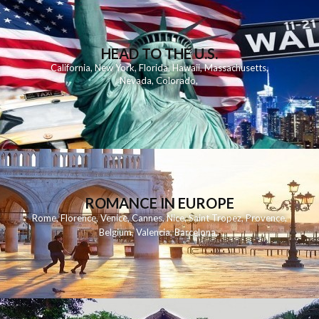
HEAD TO THE U.S.
California
,
New York
,
Florida
,
Hawaii
,
Massachusetts
,
Nevada
,
Colorado
,
ROMANCE IN EUROPE
Rome
,
Florence
,
Venice
,
Cannes
,
Nice
,
Saint Tropez
,
Provence
,
Belgium
,
Valencia
,
Barcelona
,