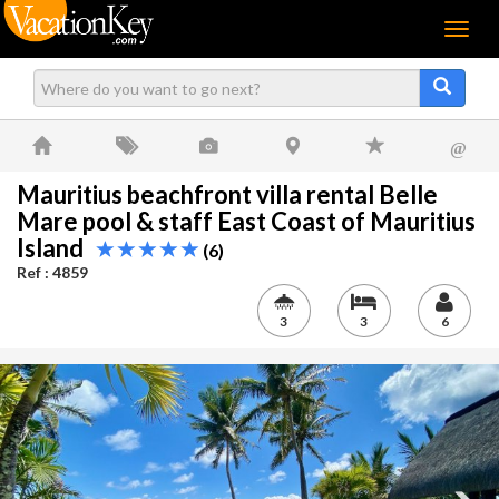
Menu
@
Mauritius beachfront villa rental Belle
Mare pool & staff East Coast of Mauritius
Island
(6)
Ref : 4859
3
3
6