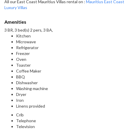
All our East Coast Mauritius Villas rental on :
Mauritius East Coast
Luxury Villas
Amenities
3 BR, 3 bed(s) 2 pers, 3 BA,
Kitchen
Microwave
Refrigerator
Freezer
Oven
Toaster
Coffee Maker
BBQ
Dishwasher
Washing machine
Dryer
Iron
Linens provided
Crib
Telephone
Television