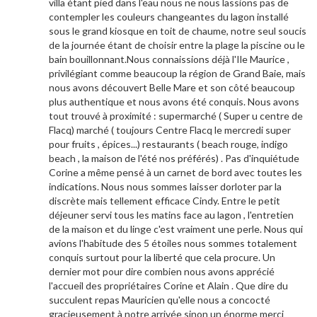
villa étant pied dans l'eau nous ne nous lassions pas de
contempler les couleurs changeantes du lagon installé
sous le grand kiosque en toit de chaume, notre seul soucis
de la journée étant de choisir entre la plage la piscine ou le
bain bouillonnant.Nous connaissions déjà l'Ile Maurice ,
privilégiant comme beaucoup la région de Grand Baie, mais
nous avons découvert Belle Mare et son côté beaucoup
plus authentique et nous avons été conquis. Nous avons
tout trouvé à proximité : supermarché ( Super u centre de
Flacq) marché ( toujours Centre Flacq le mercredi super
pour fruits , épices...) restaurants ( beach rouge, indigo
beach , la maison de l'été nos préférés) . Pas d'inquiétude
Corine a même pensé à un carnet de bord avec toutes les
indications. Nous nous sommes laisser dorloter par la
discrète mais tellement efficace Cindy. Entre le petit
déjeuner servi tous les matins face au lagon , l'entretien
de la maison et du linge c'est vraiment une perle. Nous qui
avions l'habitude des 5 étoiles nous sommes totalement
conquis surtout pour la liberté que cela procure. Un
dernier mot pour dire combien nous avons apprécié
l'accueil des propriétaires Corine et Alain . Que dire du
succulent repas Mauricien qu'elle nous a concocté
gracieusement à notre arrivée sinon un énorme merci