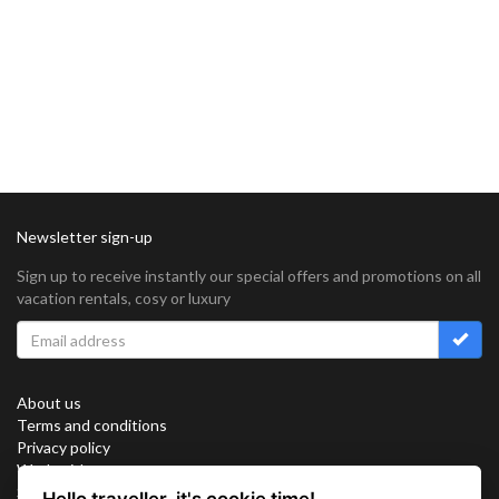
Newsletter sign-up
Sign up to receive instantly our special offers and promotions on all
vacation rentals, cosy or luxury
About us
Terms and conditions
Privacy policy
Work with us
Sitemap
Hello traveller, it's cookie time!