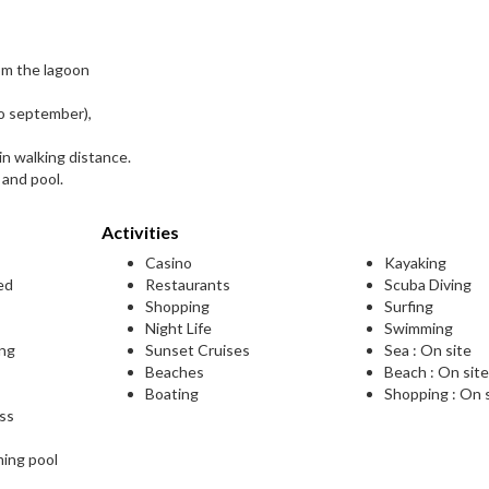
rom the lagoon
o september),
in walking distance.
 and pool.
Activities
Casino
Kayaking
ed
Restaurants
Scuba Diving
Shopping
Surfing
Night Life
Swimming
ing
Sunset Cruises
Sea : On site
Beaches
Beach : On sit
Boating
Shopping : On 
ess
ming pool