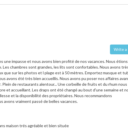
Wri
ans une impasse et nous avons bien profité de nos vacances. Nous étions
e. Les chambres sont grandes, les lits sont confortables. Nous avons trè
ux que sur les photos et l plage est à 50 mètres. Emportez masque et tu
ous avons été très bien accueillis. Nous avons pu poser nos affaires ava
 Plein de restaurants alentour... Une corbeille de fruits et du rhum nous
propre et accueillant. Les draps ont été changé au bout d'une semaine et n
llesse et la disponibilité des propriétaires. Nous recommandons
us avons vraiment passé de belles vacances.
ans maison trés agréable et bien située