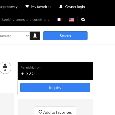
ur property
My favorites
Owner login
Booking terms and conditions
Search
per night, from
8
€ 320
Inquiry
Add to favorites