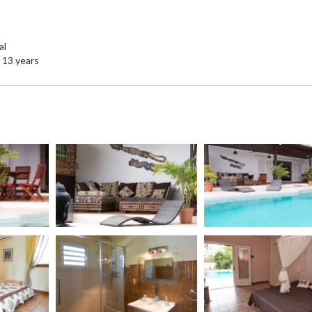
al
r 13 years