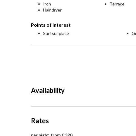
Iron
Terrace
Hair dryer
Points of Interest
Surf sur place
G
Availability
Rates
per night, from € 320