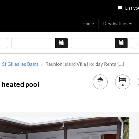
List yo
Home
Destinations
St Gilles les Bains
Reunion Island Villa Holiday Rental[....]
l heated pool
3
4