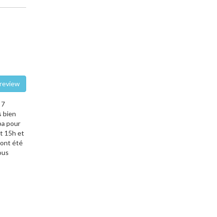
te a review
 7
s bien
ba pour
nt 15h et
 ont été
ous